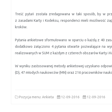
Treść pytań została zredagowana w taki sposób, by w prz
z zasadami Karty i Kodeksu, respondenci mieli możliwość z
kroków.
Pytania ankietowe sformułowano w oparciu o każdą z 40 zas
dodatkowo załączono 4 pytania otwarte pozwalające na wyra
realizowanych w SUM z każdym z czterech obszarów Karty i K
W wyniku zastosowanej metody ankietowej uzyskano odpowi
(D), 47 młodych naukowców (MN) oraz 216 pracowników nauko
Pozycja menu: Ankieta
12-09-2016
12-09-2016