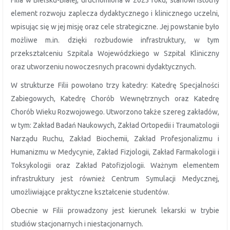
Filia w Bielsku-Białej, uruchomiona w 2023 roku, stanowi istotny
element rozwoju zaplecza dydaktycznego i klinicznego uczelni,
wpisując się w jej misję oraz cele strategiczne. Jej powstanie było
możliwe m.in. dzięki rozbudowie infrastruktury, w tym
przekształceniu Szpitala Wojewódzkiego w Szpital Kliniczny
oraz utworzeniu nowoczesnych pracowni dydaktycznych.
W strukturze Filii powołano trzy katedry: Katedrę Specjalności
Zabiegowych, Katedrę Chorób Wewnętrznych oraz Katedrę
Chorób Wieku Rozwojowego. Utworzono także szereg zakładów,
w tym: Zakład Badań Naukowych, Zakład Ortopedii i Traumatologii
Narządu Ruchu, Zakład Biochemii, Zakład Profesjonalizmu i
Humanizmu w Medycynie, Zakład Fizjologii, Zakład Farmakologii i
Toksykologii oraz Zakład Patofizjologii. Ważnym elementem
infrastruktury jest również Centrum Symulacji Medycznej,
umożliwiające praktyczne kształcenie studentów.
Obecnie w Filii prowadzony jest kierunek lekarski w trybie
studiów stacjonarnych i niestacjonarnych.